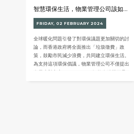
智慧環保生活，物業管理公司該如何應對「垃圾徵費」新政？
FRIDAY, 02 FEBRUARY 2024
全球暖化問題引發了對環保議題更加關切的討
論，而香港政府將全面推出「垃圾徵費」政
策，鼓勵市民減少浪費，共同建立環保生活。
為支持這項環保倡議，物業管理公司不僅提出
多元應對方案，Million Tech智能自助機更是
其中一個可行的解決方案。