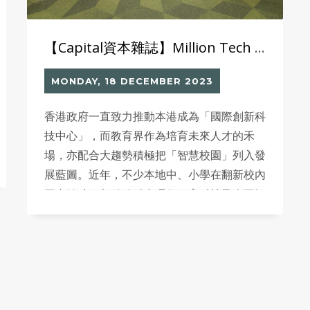
【Capital資本雜誌】Million Tech x Jibpool x HB & L Limited 首度聯乘合作 以科技、環保、美學 為學校提供「一站式智能圖書館解決方案」
MONDAY, 18 DECEMBER 2023
香港政府一直致力推動本港成為「國際創新科
技中心」，而教育界作為培育未來人才的禾
場，亦配合大趨勢積極把「智慧校園」列入發
展藍圖。近年，不少本地中、小學在翻新校內
圖書館時，都紛紛融合環保、高科技及人工智
能元素，將之打造成「智能圖書館」，讓學生
可以在當中潛移默化地接觸各類創新科技及應
用，從小培養他們對環保及科技的認知與興
趣。