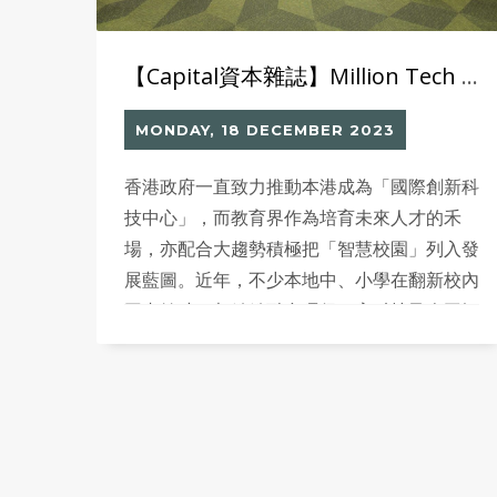
【Capital資本雜誌】Million Tech x Jibpool x HB & L Limited 首度聯乘合作 以科技、環保、美學 為學校提供「一站式智能圖書館解決方案」
MONDAY, 18 DECEMBER 2023
香港政府一直致力推動本港成為「國際創新科
技中心」，而教育界作為培育未來人才的禾
場，亦配合大趨勢積極把「智慧校園」列入發
展藍圖。近年，不少本地中、小學在翻新校內
圖書館時，都紛紛融合環保、高科技及人工智
能元素，將之打造成「智能圖書館」，讓學生
可以在當中潛移默化地接觸各類創新科技及應
用，從小培養他們對環保及科技的認知與興
趣。