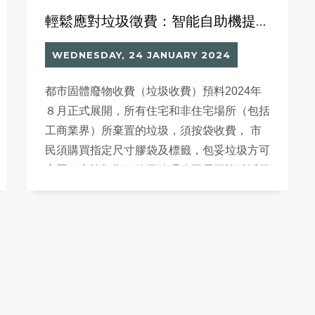
輕鬆應對垃圾徵費：智能自助機提供24小時便利售賣點
WEDNESDAY, 24 JANUARY 2024
都市固體廢物收費（垃圾收費）預料2024年
８月正式展開，所有住宅和非住宅場所（包括
工商業界）所棄置的垃圾，須按袋收費， 市
民須購買指定尺寸膠袋及標籤，包妥垃圾方可
棄置。實施初期，物業管理公司需要協助派發
或指定垃圾袋，屆時定必會增加物管人員的工
作量，從而出現一些混亂情況。使用智能自助
機 (Smart Vending)發放及購買指定垃圾袋，
提高住戶自助服務並能24小時按照家居需要
來購買不同尺碼的膠袋或標籤，物管人員只需
要定時到後台了解銷售情況及安排補貨事宜。