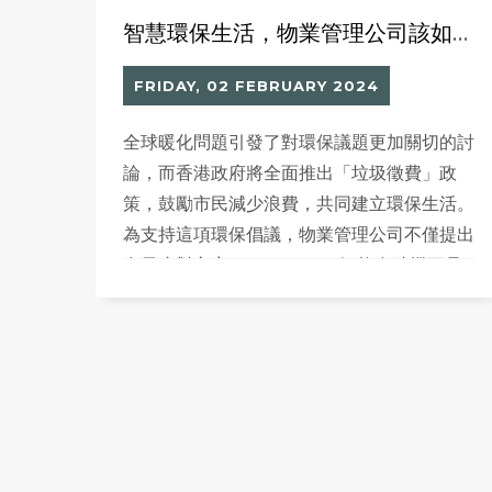
智慧環保生活，物業管理公司該如何應對「垃圾徵費」新政？
FRIDAY, 02 FEBRUARY 2024
全球暖化問題引發了對環保議題更加關切的討
論，而香港政府將全面推出「垃圾徵費」政
策，鼓勵市民減少浪費，共同建立環保生活。
為支持這項環保倡議，物業管理公司不僅提出
多元應對方案，Million Tech智能自助機更是
其中一個可行的解決方案。