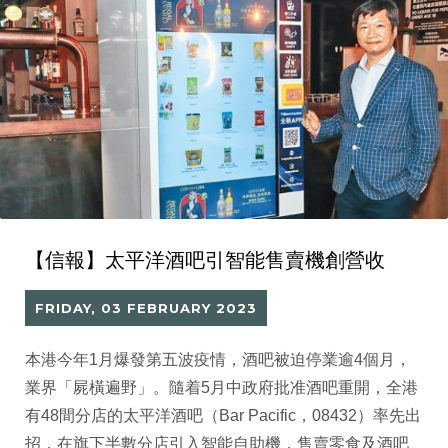
【信報】太平洋酒吧引智能售賣機創營收
FRIDAY, 03 FEBRUARY 2023
本港今年1月爆發第五波疫情，酒吧被迫停業逾4個月，
業界「屍橫遍野」。隨着5月中政府批准酒吧重開，全港
有48間分店的太平洋酒吧（Bar Pacific，08432）率先出
招，在旗下半數分店引入智能自助機，售賣零食及酒吧