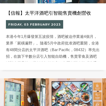
【信報】太平洋酒吧引智能售賣機創營收
FRIDAY, 03 FEBRUARY 2023
本港今年1月爆發第五波疫情，酒吧被迫停業逾4個月，
業界「屍橫遍野」。隨着5月中政府批准酒吧重開，全港
有48間分店的太平洋酒吧（Bar Pacific，08432）率先出
招，在旗下半數分店引入智能自助機，售賣零食及酒吧
派對小用品等，冀創造額外收入。集團創辦人陳威接受
訪問時透露，目前生意額回升至疫情前80%至90%，未
來會積極進軍B2B（企業對企業）業務，開拓更多收入
來源，追回失去的時光。