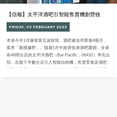
【信報】太平洋酒吧引智能售賣機創營收
FRIDAY, 03 FEBRUARY 2023
本港今年1月爆發第五波疫情，酒吧被迫停業逾4個月，
業界「屍橫遍野」。隨着5月中政府批准酒吧重開，全港
有48間分店的太平洋酒吧（Bar Pacific，08432）率先出
招，在旗下半數分店引入智能自助機，售賣零食及酒吧
派對小用品等，冀創造額外收入。集團創辦人陳威接受
訪問時透露，目前生意額回升至疫情前80%至90%，未
來會積極進軍B2B（企業對企業）業務，開拓更多收入
來源，追回失去的時光。