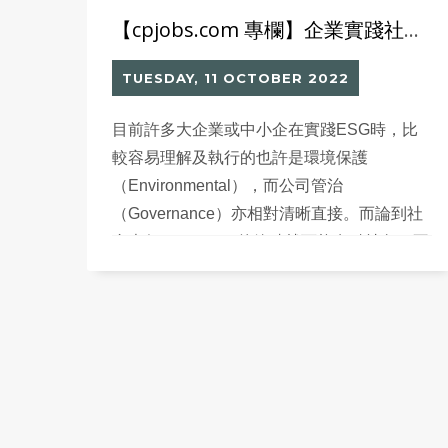
【cpjobs.com 專欄】企業實踐社會責任並不難
TUESDAY, 11 OCTOBER 2022
目前許多大企業或中小企在實踐ESG時，比
較容易理解及執行的也許是環境保護
（Environmental），而公司管治
（Governance）亦相對清晰直接。而論到社
會責任（Social）的範疇就可能有點抽象。不
少公司管理層，誤以為實踐社會責任就是捐一
些款項給慈善機構，或叫員工做做義工就算
數，有為做而做的心態。 企業要實踐社會責
任，當然沒有那麼簡單。ESG所定義的社會
責任，可細分為5個要點。