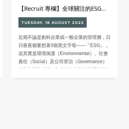
【Recruit 專欄】全球關注的ESG與我們的「RRR」
TUESDAY, 16 AUGUST 2022
近期不論是創科企業或一般企業的管理層，日
日夜夜都要想著3個英文字母——「ESG」，
這其實是環境保護（Environmental）、社會
責任（Social）及公司管治（Governance）
的英文單字縮寫。相信有留意財經新聞的朋
友，都會經常看到ESG這個流行新詞。 ESG
所代表的，是一種企業責任、永續投資的概
念。近年全球愈來愈多個人及機構投資者，在
審視投資項目時，除了固有從財務報表、公司
潛力、管理人員等角度去檢討外，現在還會重
視參考ESG概念評分。因為愈來愈多數據顯
示，ESG評分愈高的公司，當遇上金融危機