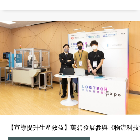
燈儀式。 創辦人Nelson 分享如何利用智能貼標系統在傳
統工業中智慧轉型，減低人手成本，繼而提升社會責任
聘用弱勢社群，增加就業；及分享更多有關再工業化、
新型工業，以至混合工作模式嘅一番見解。 亦在「工業
4.0物聯領袖峰會」中分享及交流了有關工業物聯網、智
慧工業、智能製造等相關項目技術議題 了解更多及預約
體驗 Robotics Automated Labelling System ：
https://mtuat.milliontech.com/robotics/
【宣導提升生產效益】萬碧發展參與《物流科技博