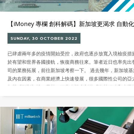
【iMoney 專欄 創科解碼】新加坡更渴求 自動
SUNDAY, 30 OCTOBER 2022
已肆虐兩年多的疫情開始受控，政府也逐步放寬入境檢疫措
於有望和世界各國接軌，恢復商務往來。筆者近日也率先出
司的業務拓展，前往新加坡考察一下。 過去幾年，新加坡基
及內在因素，在商業經濟上快速發展，很多國際性公司的亞
都落戶到新加坡。早前，更宣布推出新的「海外網絡和專業
（Overseas Networks & Expertise Pass）計劃，吸引
個本身已經是多元種族的國家進一步國際化，也帶動了當地
需求，令工資不斷上漲。雖然如此，當地人手依然不足，一
仍然面對20%至30%的空缺。各行各業紛紛要尋求自動化的