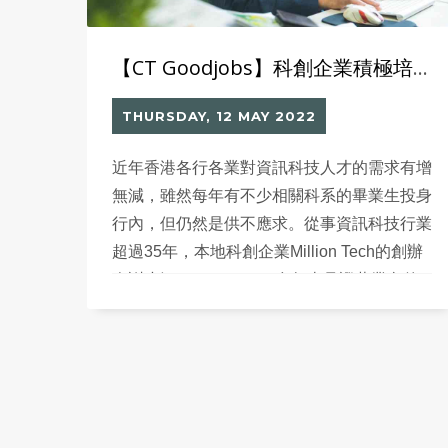
【CT Goodjobs】科創企業積極培養人才 為資訊科技產業注入新血
THURSDAY, 12 MAY 2022
近年香港各行各業對資訊科技人才的需求有增
無減，雖然每年有不少相關科系的畢業生投身
行內，但仍然是供不應求。從事資訊科技行業
超過35年，本地科創企業Million Tech的創辦
人謝小江（Nelson），多年來見證著業內的
時代變遷，不但能在競爭激烈的市場中站穩陣
腳，更積極聘用新世代，致力培育更多IT人
才，為業界作出不少貢獻。