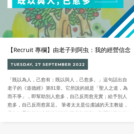
【Recruit 專欄】由老子到阿虫：我的經營信念
TUESDAY, 27 SEPTEMBER 2022
「既以為人，己愈有；既以與人，己愈多。」這句話出自
老子的《道德經》第81章。它所說的就是「聖人之道，為
而不爭」，即幫助別人愈多，自己反而愈充實；給予別人
愈多，自己反而愈富足。 筆者太太是位虔誠的天主教徒，
我每個星期日都會陪伴她到教堂參加崇拜。那間教堂有位
神父常常引用許多中國文化、中國人的學說思維，來解說
《聖經》的話語，令我十分喜歡聽他講道，從中獲益甚