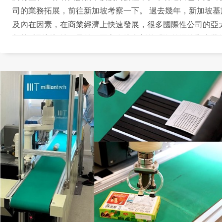
司的業務拓展，前往新加坡考察一下。 過去幾年，新加坡基
及內在因素，在商業經濟上快速發展，很多國際性公司的亞
都落戶到新加坡。早前，更宣布推出新的「海外網絡和專業
（Overseas Networks & Expertise Pass）計劃，吸引
個本身已經是多元種族的國家進一步國際化，也帶動了當地
需求，令工資不斷上漲。雖然如此，當地人手依然不足，一
仍然面對20%至30%的空缺。各行各業紛紛要尋求自動化的