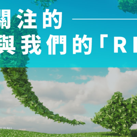
D IN
ALL