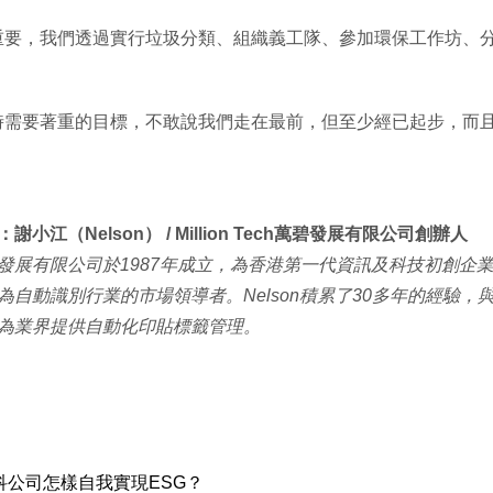
重要，我們透過實行垃圾分類、組織義工隊、參加環保工作坊、
時需要著重的目標，不敢說我們走在最前，但至少經已起步，而且
謝小江（Nelson） / Million Tech萬碧發展有限公司創辦人
發展有限公司於1987年成立，為香港第一代資訊及科技初創企
為自動識別行業的市場領導者。Nelson積累了30多年的經驗
為業界提供自動化印貼標籤管理。
】創科公司怎樣自我實現ESG？