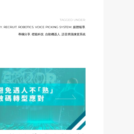
TAGGED UNDER:
GY
,
RECRUIT
,
ROBOTICS
,
VOICE PICKING SYSTEM
,
媒體報導
,
專欄分享
,
標籤科技
,
自動機器人
,
語音辨識揀貨系統