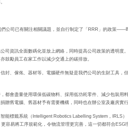
等。
們公司已有關注相關議題，並自行制定了「RRR」的政策——即
把公司資訊全面數碼化並放上網絡，同時提高公司政策的透明度
，亦鼓勵員工在家工作以減少交通上的碳排放。
、信封、傢俬、器材等。電腦硬件無疑是我們公司的生財工具，
時，都會盡量使用環保低碳物料、採用低功耗零件、減少包裝用
應捐贈舊電腦、舊器材予有需要機構，同時也在辦公室及廠房實
（Intelligent Robotics Labelling Syste
，更容易將工序規範化，令物流管理更完善，這一切都符合ESG