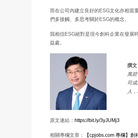
而在公司內建立良好的ESG文化亦相當
們多接觸、多思考關於ESG的概念。
我相信ESG絕對是現今創科企業在發展
益處。
撰文：
萬碧
司成
人，
原文連結：
https://bit.ly/3yJUMj3
相關專欄文章：
【cpjobs.com 專欄