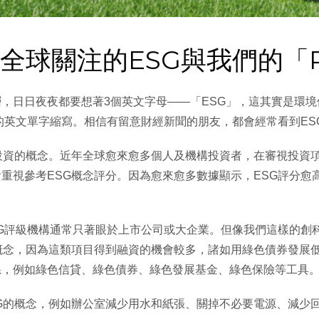
專欄】全球關注的ESG與我們的「
日夜夜都要想著3個英文字母——「ESG」，這其實是環境保護（E
ance）的英文單字縮寫。相信有留意財經新聞的朋友，都會經常看到E
投資的概念。近年全球愈來愈多個人及機構投資者，在審視投資
重視參考ESG概念評分。因為愈來愈多數據顯示，ESG評分愈
SG評級機構通常只著眼於上市公司或大企業。但像我們這樣的創
概念，因為這類項目得到融資的機會較多，諸如用綠色債券發展
系，例如綠色信貸、綠色債券、綠色發展基金、綠色保險等工具
G的概念，例如辦公室減少用水和紙張、關掉不必要電源、減少回