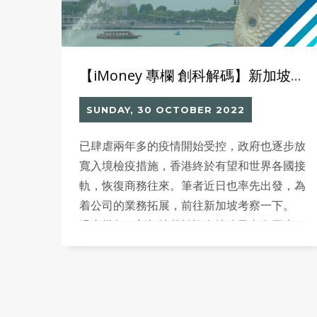
【iMoney 專欄 創科解碼】新加坡更渴求 自動化解決方案
SUNDAY, 30 OCTOBER 2022
已肆虐兩年多的疫情開始受控，政府也逐步放
寬入境檢疫措施，香港終於有望和世界各國接
軌，恢復商務往來。筆者近日也率先出發，為
着公司的業務拓展，前往新加坡考察一下。
過去幾年，新加坡基於許多地緣及內在因素，
在商業經濟上快速發展，很多國際性公司的亞
太區總部，都落戶到新加坡。早前，更宣布推
出新的「海外網絡和專業簽證」（Overseas
Networks & Expertise Pass）計劃，吸引頂