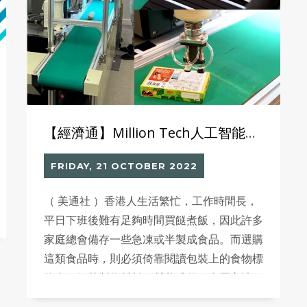
「工業4.0物聯領袖峰會」中分享及交流了有
關工業物聯網、智慧工業、智能製造等相關項
目技術議題 了解更多及預約體驗 Robotics
Automated Labelling System ：
https://mtuat.milliontech.com/robotics/
【經濟通】Million Tech人工智能貼標解決方案 高效率高質素食品標籤
FRIDAY, 21 OCTOBER 2022
（ 美通社 ）香港人生活繁忙，工作時間長，
平日下班後難有足夠時間買餸煮飯，因此許多
家庭總會備存一些急凍或半製成食品。而選購
這類食品時，則必須倚靠閱讀包裝上的食物標
籤去了解其製作材料、營養成份、食用方法、
保存期限等資料。然而，消委會及食安中心早