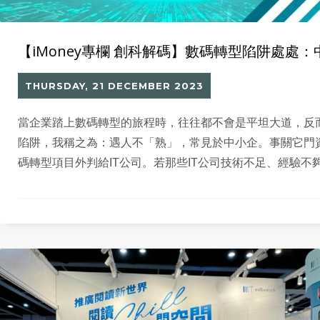
【iMoney專欄 創科解碼】數碼轉型陷阱處處
THURSDAY, 21 DECEMBER 2023
當企業踏上數碼轉型的旅程時，往往都不會是平坦大道，反
陷阱，我稱之為：遇人不「熟」，常見於中小企。事關它門
碼轉型項目外判給IT公司。若那些IT公司技術不足、經驗不