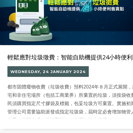
輕鬆應對垃圾徵費：智能自助機提供24小時便
WEDNESDAY, 24 JANUARY 2024
都市固體廢物收費（垃圾收費）預料2024年８月正式展開，
宅和非住宅場所（包括工商業界）所棄置的垃圾，須按袋收費
民須購買指定尺寸膠袋及標籤，包妥垃圾方可棄置。實施初
管理公司需要協助派發或指定垃圾袋，屆時定必會增加物管
作量，從而出現一些混亂情況。使用智能自助機 (Smart Vendi
放及購買指定垃圾袋，提高住戶自助服務並能24小時按照家