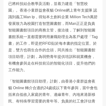
已將科技結合教學及活動，並着力建造「智慧校
園」。香港小童群益會夜貓 Online網上青年支援隊 認
識到義工Man Ip，得知本土創科企業 Million Tech萬碧
發展致力為校園打造智慧圖書館，而Man正正是負責
智能圖書館項目的商務主管，接洽後，了解到智能圖
書館系統一直都需要聘用兼職助理去為客戶處理「Tag
書」的工作，即是把RFID貼於每本書的指定位置。於
是，雙方也萌生合作的念頭，同共推出「智能圖書館
項目助理」計劃，為弱勢青年提供培訓和就業機會，
有機會參與走在科技前沿的智能化項目，提升他們的
工作能力。
「智能圖書館項目助理」計劃，由香港小童群益會夜
貓 Online 轉介合適的24歲或以下青年參與，當中會包
括來自低收入家庭的青年、邊緣青年、內地來港新移
民、有特殊學習需要的青年等。負責的社工會評估青