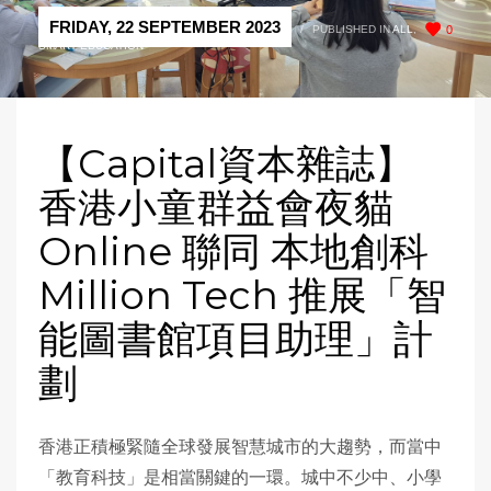
FRIDAY, 22 SEPTEMBER 2023
/
PUBLISHED IN
ALL
,
0
SMART EDUCATION
【Capital資本雜誌】
香港小童群益會夜貓
Online 聯同 本地創科
Million Tech 推展「智
能圖書館項目助理」計
劃
香港正積極緊隨全球發展智慧城市的大趨勢，而當中
「教育科技」是相當關鍵的一環。城中不少中、小學