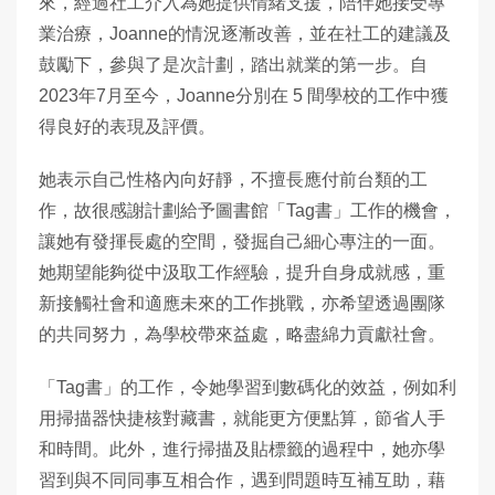
來，經過社工介入為她提供情緒支援，陪伴她接受專
業治療，Joanne的情況逐漸改善，並在社工的建議及
鼓勵下，參與了是次計劃，踏出就業的第一步。自
2023年7月至今，Joanne分別在 5 間學校的工作中獲
得良好的表現及評價。
她表示自己性格內向好靜，不擅長應付前台類的工
作，故很感謝計劃給予圖書館「Tag書」工作的機會，
讓她有發揮長處的空間，發掘自己細心專注的一面。
她期望能夠從中汲取工作經驗，提升自身成就感，重
新接觸社會和適應未來的工作挑戰，亦希望透過團隊
的共同努力，為學校帶來益處，略盡綿力貢獻社會。
「Tag書」的工作，令她學習到數碼化的效益，例如利
用掃描器快捷核對藏書，就能更方便點算，節省人手
和時間。此外，進行掃描及貼標籤的過程中，她亦學
習到與不同同事互相合作，遇到問題時互補互助，藉