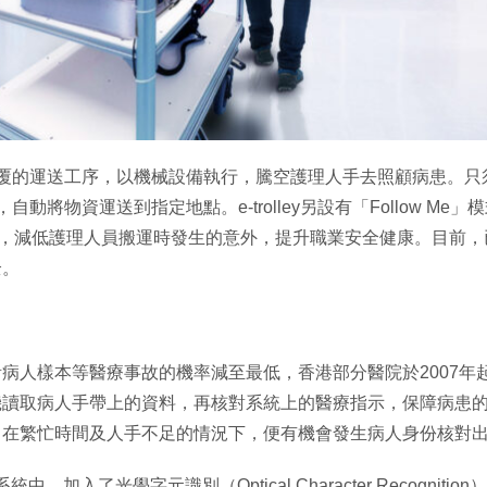
每天重覆的運送工序，以機械設備執行，騰空護理人手去照顧病患。只須將
線，自動將物資運送到指定地點。e-trolley另設有「Follow M
設備，減低護理人員搬運時發生的意外，提升職業安全健康。目前，已有
全。
本等醫療事故的機率減至最低，香港部分醫院於2007年起已將Mil
機讀取病人手帶上的資料，再核對系統上的醫療指示，保障病患
，在繁忙時間及人手不足的情況下，便有機會發生病人身份核對
識別系統中，加入了光學字元識別（Optical Character Recog