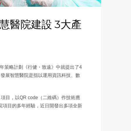
智慧醫院建設 3大產
7年策略計劃《行健・致遠》中就提出了4
，發展智慧醫院是指以運用資訊科技、數
」項目，以QR code（二維碼）作技術應
其醫院項目的多年經驗，近日開發出多項全新