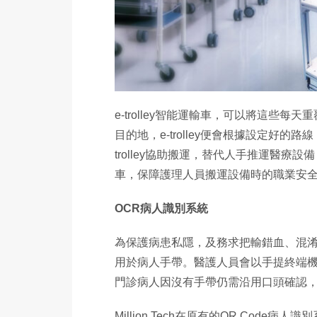
e-trolley智能運輸車，可以將這些
目的地，e-trolley便會根據設定好的路
trolley協助搬運，替代人手推運醫療
車，保障護理人員搬運設備時的職業安
OCR病人識別系統
為保護病患私隱，及務求把輸錯血、混淆病人樣
用於病人手帶。醫護人員會以手提終端
門診病人因沒有手帶仍需沿用口頭確認
Million Tech在原有的QR Code病人