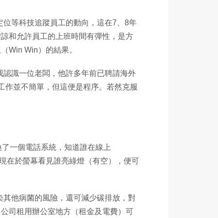
位等科技追蹤員工的動向，這在7、8年
體諒和允許員工的上班時間有彈性，是方
in Win）的結果。
我認識一位老闆，他許多年前已聘請海外
工作並不簡單，但這便是程序。若然克服
換了一個電話系統，知道誰在線上
。現在於螢幕看見誰亮綠燈（有空），便可
染其他病菌的風險，還可減少碳排放，對
，公司租用辦公室地方（租金及電費）可