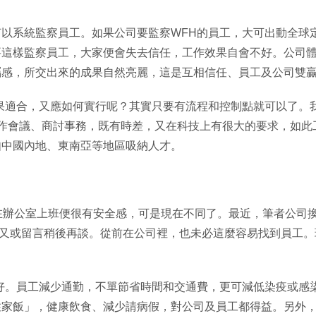
以系統監察員工。如果公司要監察WFH的員工，大可出動全球定
要這樣監察員工，大家便會失去信任，工作效果自會不好。公司
感，所交出來的成果自然亮麗，這是互相信任、員工及公司雙贏（W
果適合，又應如何實行呢？其實只要有流程和控制點就可以了。
工作會議、商討事務，既有時差，又在科技上有很大的要求，如此
如中國內地、東南亞等地區吸納人才。
在辦公室上班便很有安全感，可是現在不同了。最近，筆者公司
通話，又或留言稍後再談。從前在公司裡，也未必這麼容易找到員工
好。員工減少通勤，不單節省時間和交通費，更可減低染疫或感
住家飯」，健康飲食、減少請病假，對公司及員工都得益。另外