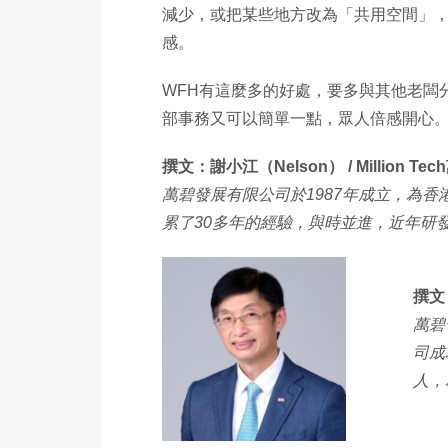
減少，或把某些地方改為「共用空間」
感。
WFH有這麼多的好處，要多與其他老闆
部事務又可以簡單一點，眾人倍感開心
撰文：謝小江（Nelson） / Million
萬碧發展有限公司於1987年成立，為香
累了30多年的經驗，與時並進，近年研
撰文：
萬碧
司成
人，