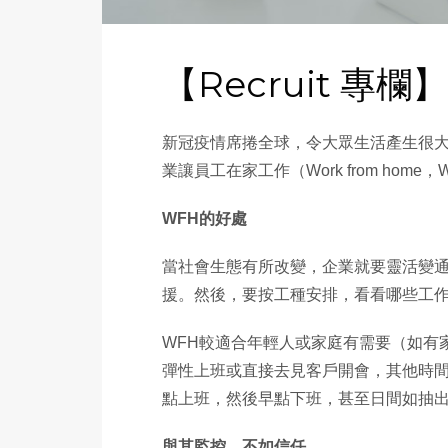
【Recruit 
新冠疫情席捲全球，令大眾生活產生很
業讓員工在家工作（Work from hom
WFH的好處
當社會生態有所改變，企業就要靈活變通
援。然後，要按工種安排，看看哪些工作
WFH較適合年輕人或家庭有需要（如有
彈性上班或直接去見客戶開會，其他時間
點上班，然後早點下班，甚至日間如抽出
與其監控 不如信任