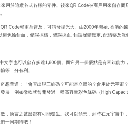
本來用於追縱各式各樣的零件。後來QR Code被商戶用來儲存
訊。
 Code就更為普及，可謂發揚光大。由2000年開始, 香港的醫
e 以避免輸錯血，錯誤採樣，錯誤採血, 錯誤屍體鑑定, 配錯藥及
，中文字也可以儲存多達1,800個。而它另一個優點是有容錯能力，
運輸等十分有利。
發奇想問道：「會否出現三維碼？可能是立體的？會用於元宇宙
例如微軟就曾開發過一種高容量彩色條碼（High Capacity Co
知數，換言之甚麼都有可能發生。我可以預想，到時在元宇宙中
我們一同期待吧！