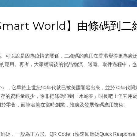
Smart World】由條碼
碼。可以說是因為疫情的關係，二維碼的應用在香港變得更為廣
碼的應用。再者，大家網購後的貨品物流、送遞、取件過程中，
ode），它早於上世紀50年代就已被美國開發出來，並於70年
儲存的資料量較少，除非把條碼印到「水蛇春」咁長吧！但它用
用於零售，而筆者就在當時創業，推廣及發展條碼應用技術。
一般為正方形。QR Code（快速回應碼Quick Respons