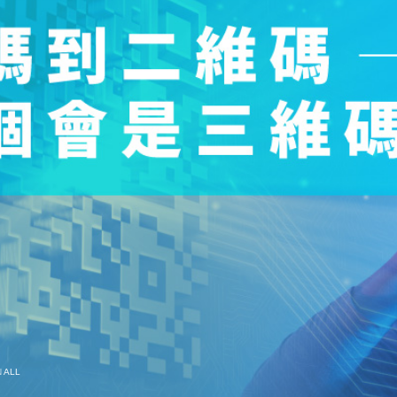
N
ALL