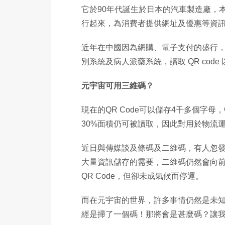
它於90年代誕生於日本的汽車製造廠，
行起來，為消費者提供網址及優惠等資
近年在中國因為網購、電子支付的盛行，QR
別系統及病人派藥系統，讀取 QR cod
元宇宙可用三維碼？
現在的QR Code可以儲存4千多個字母
30%面積仍可被讀取，因此對用於物流
近日與傳媒談及條碼及二維碼，有人忽
大量資訊儲存的需要，二維碼仍然會向前發展，
QR Code，但卻未成氣候而停運。
而在元宇宙的世界，許多事情仍然是未
經是掃了一個碼！那將會是甚麼碼？讓