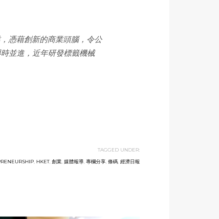
業，憑藉創新的商業頭腦，令公
，與時並進，近年研發標籤機械
TAGGED UNDER:
PRENEURSHIP
,
HKET
,
創業
,
媒體報導
,
專欄分享
,
條碼
,
經濟日報