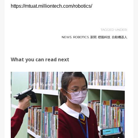
https://mtuat.milliontech.com/robotics/
TAGGED UNDER:
NEWS
,
ROBOTICS
,
新聞
,
標籤科技
,
自動機器人
What you can read next