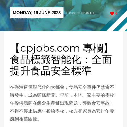
MONDAY, 19 JUNE 2023
/
PUBLISHED IN
ALL
,
6
LABELLING SOLUTION
【cpjobs.com 專欄】
食品標籤智能化：全面
提升食品安全標準
在香港這個現代化的大都會，食品安全事件仍然會不
時發生，成為頭條新聞。早前，本地一家主要的學校
午餐供應商在飯盒生產鏈出現問題，導致食安事故，
不得不停止供應午餐給學校，校方和家長為安排午餐
感到相當困擾。