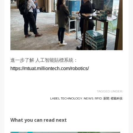
進一步了解 人工智能貼標系統：
https://mtuat.milliontech.com/robotics/
TAGGED UNDER:
LABEL TECHNOLOGY
,
NEWS
,
RFID
,
新聞
,
標籤科技
What you can read next