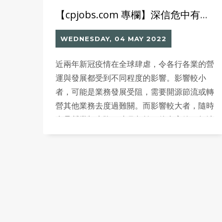
【cpjobs.com 專欄】深信危中有機的創業戰士
WEDNESDAY, 04 MAY 2022
近兩年新冠疫情在全球肆虐，令各行各業的營
運與發展都受到不同程度的影響。影響較小
者，可能是業務發展受阻，需要開源節流或轉
營其他業務去度過難關。而影響較大者，隨時
會是營業額大降，連月虧蝕，債台高築，無法
支持下去而結業收場。許多中小企業，特別是
餐飲、零售類別的公司，在這場疫症中大受打
擊，而最終宣告結業，當中更不乏經營了數十
年的老字號、街坊小店。 無論是創業和守
業，都講求「天時、地利、人和」。疫症，是
當中的「天時」。「天時不利」，對許多老闆
而言，就變成了「時不利兮騅不逝」、「天亡