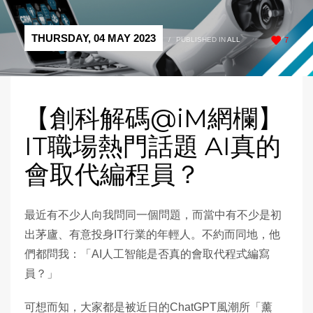
THURSDAY, 04 MAY 2023
/
PUBLISHED IN
ALL
7
【創科解碼@iM網欄】
IT職場熱門話題 AI真的
會取代編程員？
最近有不少人向我問同一個問題，而當中有不少是初
出茅廬、有意投身IT行業的年輕人。不約而同地，他
們都問我：「AI人工智能是否真的會取代程式編寫
員？」
可想而知，大家都是被近日的ChatGPT風潮所「薰