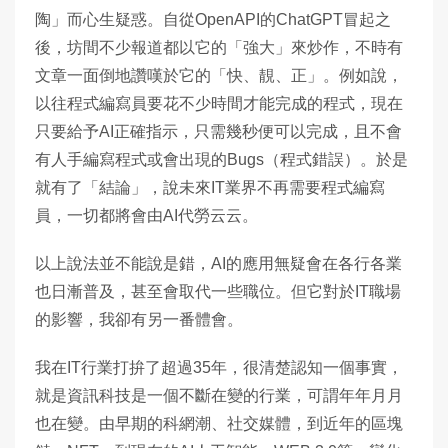
陶」而心生疑惑。自從OpenAPI的ChatGPT冒起之
後，坊間不少報道都以它的「強大」來炒作，不時有
文章一面倒地讚嘆於它的「快、靚、正」。例如說，
以往程式編寫員要花不少時間才能完成的程式，現在
只要給予AI正確指示，只需幾秒便可以完成，且不會
有人手編寫程式或會出現的Bugs（程式錯誤）。於是
就有了「結論」，說未來IT業界不再需要程式編寫
員，一切都將會由AI代勞云云。
以上說法並不能說是錯，AI的應用無疑會在各行各業
也日漸普及，甚至會取代一些職位。但它對於IT職場
的影響，我卻有另一番體會。
我在IT行業打拚了超過35年，很清楚認知一個事實，
就是資訊科技是一個不斷在變的行業，可謂年年月月
也在變。由早期的科網潮、社交媒體，到近年的區塊