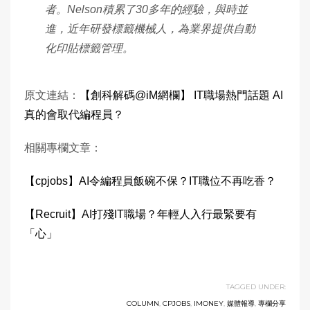
者。Nelson積累了30多年的經驗，與時並
進，近年研發標籤機械人，為業界提供自動
化印貼標籤管理。
原文連結：
【創科解碼@iM網欄】 IT職場熱門話題 AI
真的會取代編程員？
相關專欄文章：
【cpjobs】AI令編程員飯碗不保？IT職位不再吃香？
【Recruit】AI打殘IT職場？年輕人入行最緊要有
「心」
TAGGED UNDER:
COLUMN
,
CPJOBS
,
IMONEY
,
媒體報導
,
專欄分享