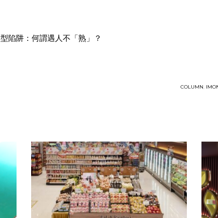
」
數碼轉型陷阱：何謂遇人不「熟」？
COLUMN
,
IMO