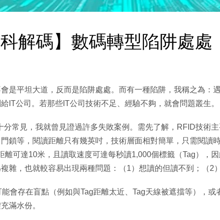
欄 創科解碼】數碼轉型陷阱處
不會是平坦大道，反而是陷阱處處。而有一種陷阱，我稱之為：
給IT公司。若那些IT公司技術不足、經驗不夠，就會問題叢生。
十分常見，我就曾見證過許多失敗案例。需先了解，RFID技術主要
、門鎖等，閱讀距離只有幾英吋，技術層面相對簡單，只需閱讀
讀距離可達10米，且讀取速度可達每秒讀1,000個標籤（Tag）
複雜，也就較容易出現兩種問題：（1）想讀的但讀不到；（2
可能會存在盲點（例如與Tag距離太近、Tag天線被遮擋等），
體充滿水份。