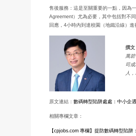
售後服務：這是至關重要的一點，因為一旦
Agreement）尤為必要，其中包括
回應，4小時內到達校園（地鐵沿線）進
撰文：
萬碧
司成
人，
原文連結：
數碼轉型陷阱處處：中小企
相關專欄文章：
【cpjobs.com 專欄】提防數碼轉型