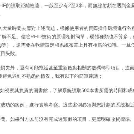
HF的讀取距離較遠，一般至少有2至3米，而無線射頻在遇到金
。
投入大量時間去應對上述問題，根據使用者的實際操作環境進行各
的了解不足。儘管RFID技術的原理相對簡單，硬體種類也不算多
Tag等），還需要在軟體設定和系統布置上具有相當的知識。一旦
項目失敗。
錢損失外，還有可能拖延甚至重新啟動相關的數碼轉型項目，進
，要避免遇到不熟悉的情況，我有以下的簡單建議：
例如視察其負責的圖書館，了解系統讀取500本書所需的時間和成
前成功的案例，進行實地考察。這些案例必須與您計劃的系統相
時間。如果對方以前沒有完成過類似的項目，更應明確收貨標準